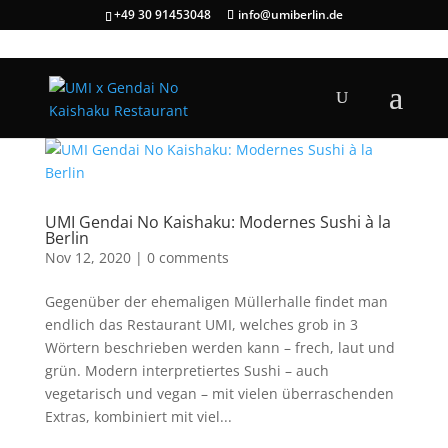
+49 30 91453048
info@umiberlin.de
UMI Gendai No Kaishaku: Modernes Sushi à la
Berlin
Nov 12, 2020
|
0 comments
Gegenüber der ehemaligen Müllerhalle findet man
endlich das Restaurant UMI, welches grob in 3
Wörtern beschrieben werden kann – frech, laut und
grün. Modern interpretiertes Sushi – auch
vegetarisch und vegan – mit vielen überraschenden
Extras, kombiniert mit viel...